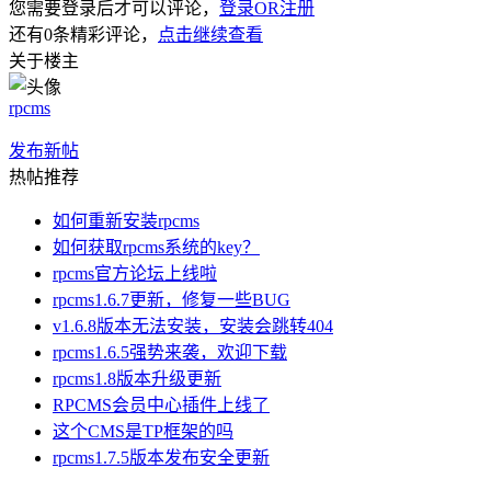
您需要登录后才可以评论，
登录OR注册
还有
0
条精彩评论，
点击继续查看
关于楼主
rpcms
发布新帖
热帖推荐
如何重新安装rpcms
如何获取rpcms系统的key？
rpcms官方论坛上线啦
rpcms1.6.7更新，修复一些BUG
v1.6.8版本无法安装，安装会跳转404
rpcms1.6.5强势来袭，欢迎下载
rpcms1.8版本升级更新
RPCMS会员中心插件上线了
这个CMS是TP框架的吗
rpcms1.7.5版本发布安全更新