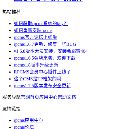
热帖推荐
如何获取rpcms系统的key？
如何重新安装rpcms
rpcms官方论坛上线啦
rpcms1.6.7更新，修复一些BUG
v1.6.8版本无法安装，安装会跳转404
rpcms1.6.5强势来袭，欢迎下载
rpcms1.8版本升级更新
RPCMS会员中心插件上线了
这个CMS是TP框架的吗
rpcms1.7.5版本发布安全更新
服务导航
官网首页
应用中心
帮助文档
友情链接
rpcms应用中心
rpcms论坛